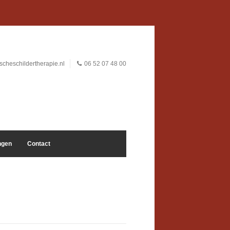
cheschildertherapie.nl
06 52 07 48 00
ngen
Contact