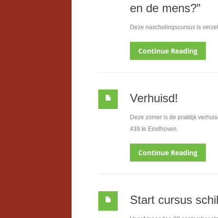
en de mens?”
Deze nascholingscursus is verzet
Continue Reading
Verhuisd!
Deze zomer is de praktijk verhui
439 te Eindhoven.
Continue Reading
Start cursus sch