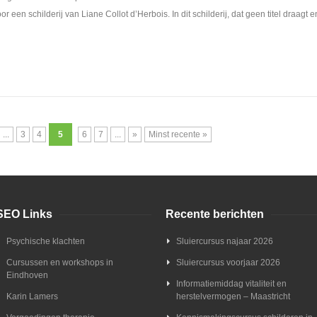
en schilderij van Liane Collot d’Herbois. In dit schilderij, dat geen titel draagt e
...
3
4
5
6
7
...
»
Minst recente »
SEO Links
Recente berichten
Psychische klachten
Sluiercursus najaar 2026
Cursussen en workshops in
Sluiercursus voorjaar 2026
Eindhoven
Informatiemiddag vitaliteit en
Karin Lamers
herstelvermogen – Maastricht