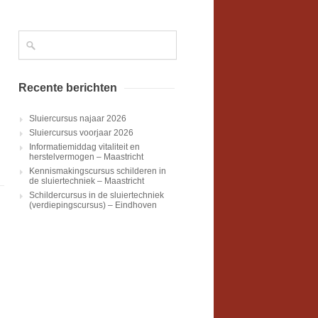
Recente berichten
Sluiercursus najaar 2026
Sluiercursus voorjaar 2026
Informatiemiddag vitaliteit en
herstelvermogen – Maastricht
Kennismakingscursus schilderen in
de sluiertechniek – Maastricht
Schildercursus in de sluiertechniek
(verdiepingscursus) – Eindhoven