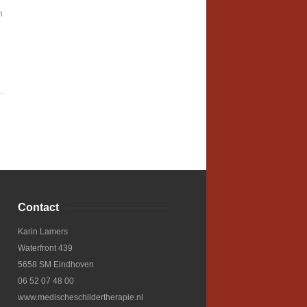
n
Contact
Karin Lamers
Waterfront 439
5658 SM Eindhoven
06 52 07 48 00
www.medischeschildertherapie.nl