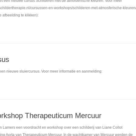
t een nieuwe cursus Schilderen met de atmosferische kleuren. Voor meer
schildertherapie.nl/cursussen-en-workshops/schilderen-met-atmosferische-kleuren
 afbeelding te klikken):
sus
een nieuwe sluiercursus. Voor meer informatie en aanmelding:
orkshop Therapeuticum Mercuur
n Lamers een voordracht en workshop over een schilderij van Liane Collot
ing Aorta van Therapeuticum Mercuur. In de wachtkamer van Mercuur werden de