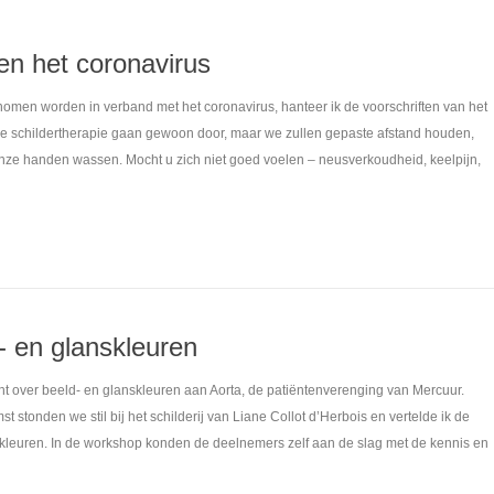
en het coronavirus
men worden in verband met het coronavirus, hanteer ik de voorschriften van het
 schildertherapie gaan gewoon door, maar we zullen gepaste afstand houden,
ze handen wassen. Mocht u zich niet goed voelen – neusverkoudheid, keelpijn,
- en glanskleuren
cht over beeld- en glanskleuren aan Aorta, de patiëntenverenging van Mercuur.
 stonden we stil bij het schilderij van Liane Collot d’Herbois en vertelde ik de
kleuren. In de workshop konden de deelnemers zelf aan de slag met de kennis en