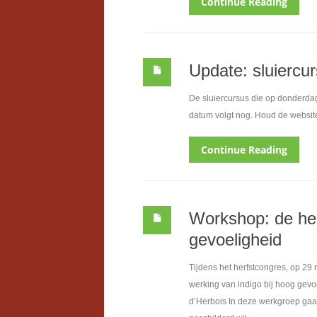
Continue Reading
Update: sluiercu
De sluiercursus die op donderdag 
datum volgt nog. Houd de website
Continue Reading
Workshop: de hel
gevoeligheid
Tijdens het herfstcongres, op 2
werking van indigo bij hoog gevoel
d’Herbois In deze werkgroep gaa