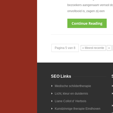
bezoekers aangenaam verrast door e
onvoltooid is, zagen zij een
Continue Reading
Pagina 5 van 8
« Meest recente
«
SEO Links
Medische schildertherapie
Licht, kleur en duisternis
Liane Collot d’ Herbois
Kunstzinnige therapie Eindhoven