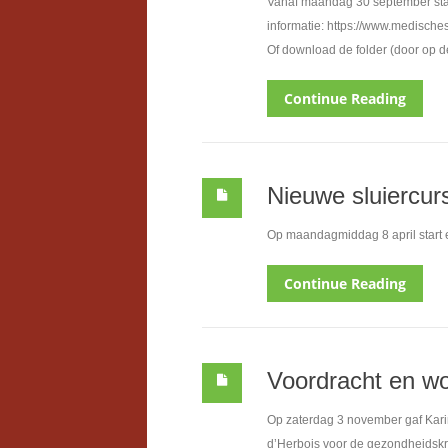
Vanaf maandag 30 september star
informatie: https://www.medische
Of download de folder (door op de
Continue Reading
Nieuwe sluiercur
Op maandagmiddag 8 april start 
Continue Reading
Voordracht en w
Op zaterdag 3 november gaf Kari
d’Herbois voor de gezondheidskr