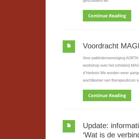
geschilderd wil
Continue Reading
Voordracht MAGN
Voor patiëntenvereniging AORTA 
workshop over het schilderij M
d’Herbois We worden weer aangen
wachtkamer van therapeuticum va
Continue Reading
Update: informat
‘Wat is de verbi