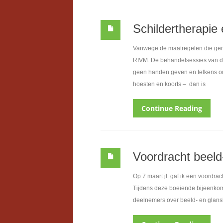
Schildertherapie 
Vanwege de maatregelen die geno
RIVM. De behandelsessies van de
geen handen geven en telkens on
hoesten en koorts – dan is
Continue Reading
Voordracht beeld
Op 7 maart jl. gaf ik een voordra
Tijdens deze boeiende bijeenkomst
deelnemers over beeld- en glans