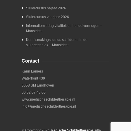
Sluiercursus najaar 2026
Sluiercursus voorjaar 2026
Informatiemiddag vitaliteit en herstelvermogen –
Maastricht
Kennismakingscursus schilderen in de
sluiertechniek – Maastricht
Contact
Karin Lamers
Waterfront 439
5658 SM Eindhoven
06 52 07 48 00
www.medischeschildertherapie.nl
info@medischeschildertherapie.nl
© Copyright 2024
Medische Schildertherapie
. Alle