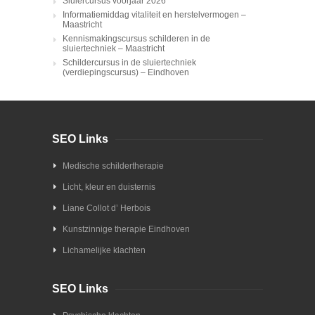
Sluiercursus voorjaar 2026
Informatiemiddag vitaliteit en herstelvermogen –
Maastricht
Kennismakingscursus schilderen in de
sluiertechniek – Maastricht
Schildercursus in de sluiertechniek
(verdiepingscursus) – Eindhoven
SEO Links
Medische schildertherapie
Licht, kleur en duisternis
Liane Collot d’ Herbois
Kunstzinnige therapie Eindhoven
Lichamelijke klachten
SEO Links