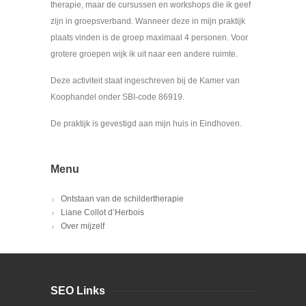
therapie, maar de cursussen en workshops die ik geef
zijn in groepsverband. Wanneer deze in mijn praktijk
plaats vinden is de groep maximaal 4 personen. Voor
grotere groepen wijk ik uit naar een andere ruimte.
Deze activiteit staat ingeschreven bij de Kamer van
Koophandel onder SBI-code 86919.
De praktijk is gevestigd aan mijn huis in Eindhoven.
Menu
Ontstaan van de schildertherapie
Liane Collot d’Herbois
Over mijzelf
SEO Links