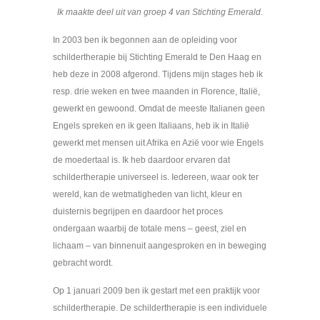
Ik maakte deel uit van groep 4 van Stichting Emerald.
In 2003 ben ik begonnen aan de opleiding voor
schildertherapie bij Stichting Emerald te Den Haag en
heb deze in 2008 afgerond. Tijdens mijn stages heb ik
resp. drie weken en twee maanden in Florence, Italië,
gewerkt en gewoond. Omdat de meeste Italianen geen
Engels spreken en ik geen Italiaans, heb ik in Italië
gewerkt met mensen uit Afrika en Azië voor wie Engels
de moedertaal is. Ik heb daardoor ervaren dat
schildertherapie universeel is. Iedereen, waar ook ter
wereld, kan de wetmatigheden van licht, kleur en
duisternis begrijpen en daardoor het proces
ondergaan waarbij de totale mens – geest, ziel en
lichaam – van binnenuit aangesproken en in beweging
gebracht wordt.
Op 1 januari 2009 ben ik gestart met een praktijk voor
schildertherapie. De schildertherapie is een individuele