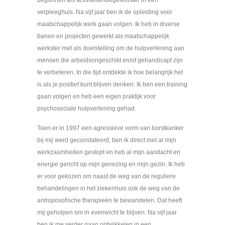
verpleeghuis. Na vijf jaar ben ik de opleiding voor
maatschappelijk werk gaan volgen. Ik heb in diverse
banen en projecten gewerkt als maatschappelijk
werkster met als doelstelling om de hulpverlening aan
mensen die arbeidsongeschikt en/of gehandicapt zijn
te verbeteren. In die tijd ontdekte ik hoe belangrijk het
is als je positief kunt blijven denken. Ik ben een training
gaan volgen en heb een eigen praktijk voor
psychosociale hulpverlening gehad.
Toen er in 1997 een agressieve vorm van borstkanker
bij mij werd geconstateerd, ben ik direct met al mijn
werkzaamheden gestopt en heb al mijn aandacht en
energie gericht op mijn genezing en mijn gezin. Ik heb
er voor gekozen om naast de weg van de reguliere
behandelingen in het ziekenhuis ook de weg van de
antroposofische therapieën te bewandelen. Dat heeft
mij geholpen om in evenwicht te blijven. Na vijf jaar
ben ik me verder gaan ontwikkelen in een