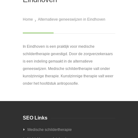
Home
Alternatieve geneeswijzen in Eindhoven
In Eindhoven is een praktijk voor medische
schildertherapie gevestigd. Door de zorgverzekeraars
is een indeling gemaakt in de alternatieve
geneeswijzen. Medische schildertherapie valt onder
kunstzinnige therapie. Kunstzinnige therapie valt weer
onder het hoofdstuk antroposofie.
SEO Links
Medische schildertherapie