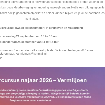
beweging die verandering in het weer aankondigt: “ochtendrood brengt water in de
ns kan deze kleurbeweging verandering teweegbrengen. Het is een uitdaging om te
 zodat ook je gedachten objectief en helder kunnen blijven en je oude patronen los
kunt laten.
sluiercursus (twaalf bijeenkomsten) in Eindhoven en Maastricht:
 op
maandag 21 september van 10 tot 13 uur
.
op
donderdag 24 september van 11 tot 14 uur
.
omsten van 3 uur en vindt elke week plaats. De kosten bedragen 420 euro.
sturen naar: karinlamers@kpnmail.nl
r: