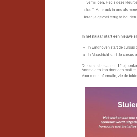
vermiljoen. Het is deze kleur
sloot”. Maar ook in ons als me
leren je gevoel terug te houden
In het najaar start een nieuwe 
In Eindhoven start de cursus
In Maastricht start de cursus 
De cursus bestaat uit 12 bijeenk
Aanmelden kan door een mail te 
Voor meer informatie, zie de folde