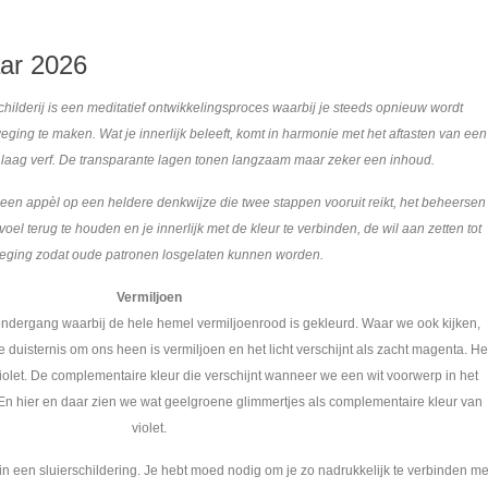
aar 2026
hilderij is een meditatief ontwikkelingsproces waarbij je steeds opnieuw wordt
ging te maken. Wat je innerlijk beleeft, komt in harmonie met het aftasten van een
laag verf. De transparante lagen tonen langzaam maar zeker een inhoud.
een appèl op een heldere denkwijze die twee stappen vooruit reikt, het beheersen
oel terug te houden en je innerlijk met de kleur te verbinden, de wil aan zetten tot
ging zodat oude patronen losgelaten kunnen worden.
Vermiljoen
dergang waarbij de hele hemel vermiljoenrood is gekleurd. Waar we ook kijken,
e duisternis om ons heen is vermiljoen en het licht verschijnt als zacht magenta. He
violet. De complementaire kleur die verschijnt wanneer we een wit voorwerp in het
 En hier en daar zien we wat geelgroene glimmertjes als complementaire kleur van
violet.
n een sluierschildering. Je hebt moed nodig om je zo nadrukkelijk te verbinden me