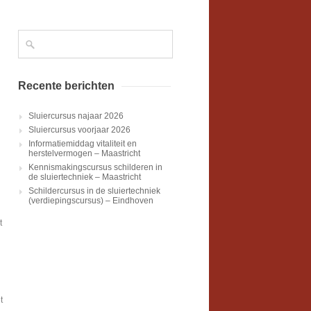
Recente berichten
Sluiercursus najaar 2026
Sluiercursus voorjaar 2026
Informatiemiddag vitaliteit en
herstelvermogen – Maastricht
Kennismakingscursus schilderen in
de sluiertechniek – Maastricht
Schildercursus in de sluiertechniek
(verdiepingscursus) – Eindhoven
t
t