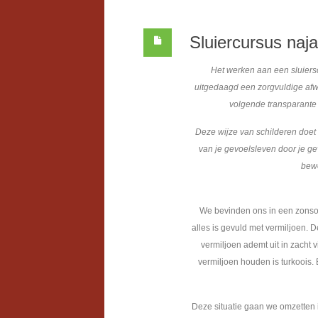
Sluiercursus naj
Het werken aan een sluiersc
uitgedaagd een zorgvuldige afwe
volgende transparante 
Deze wijze van schilderen doet 
van je gevoelsleven door je gev
bewe
We bevinden ons in een zonson
alles is gevuld met vermiljoen. D
vermiljoen ademt uit in zacht 
vermiljoen houden is turkoois.
Deze situatie gaan we omzetten i