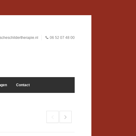
cheschildertherapie.nl
06 52 07 48 00
ngen
Contact