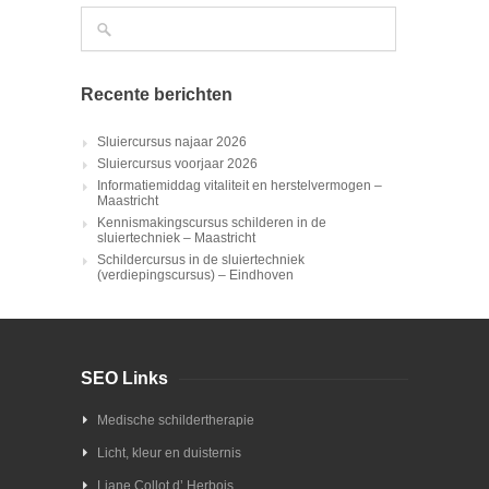
Recente berichten
Sluiercursus najaar 2026
Sluiercursus voorjaar 2026
Informatiemiddag vitaliteit en herstelvermogen –
Maastricht
Kennismakingscursus schilderen in de
sluiertechniek – Maastricht
Schildercursus in de sluiertechniek
(verdiepingscursus) – Eindhoven
SEO Links
Medische schildertherapie
Licht, kleur en duisternis
Liane Collot d’ Herbois