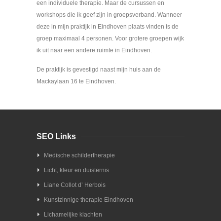
een individuele therapie. Maar de cursussen en
workshops die ik geef zijn in groepsverband. Wanneer
deze in mijn praktijk in Eindhoven plaats vinden is de
groep maximaal 4 personen. Voor grotere groepen wijk
ik uit naar een andere ruimte in Eindhoven.
De praktijk is gevestigd naast mijn huis aan de
Mackaylaan 16 te Eindhoven.
SEO Links
Medische schildertherapie
Licht, kleur en duisternis
Liane Collot d’ Herbois
Kunstzinnige therapie Eindhoven
Lichamelijke klachten