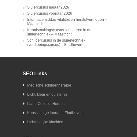
Sluiercursus najaar 2026
Sluiercursus voorjaar 2026
Informatiemiddag vitaliteit en herstelvermogen –
Maastricht
Kennismakingscursus schilderen in de
sluiertechniek – Maastricht
Schildercursus in de sluiertechniek
(verdiepingscursus) – Eindhoven
SEO Links
Medische schildertherapie
Licht, kleur en duisternis
Liane Collot d’ Herbois
Kunstzinnige therapie Eindhoven
Lichamelijke klachten