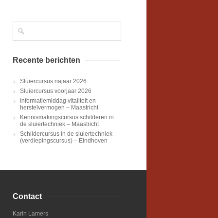
Recente berichten
Sluiercursus najaar 2026
Sluiercursus voorjaar 2026
Informatiemiddag vitaliteit en
herstelvermogen – Maastricht
Kennismakingscursus schilderen in
de sluiertechniek – Maastricht
Schildercursus in de sluiertechniek
(verdiepingscursus) – Eindhoven
Contact
Karin Lamers