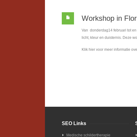
Workshop in Flo
Van donderdag14 februari tot en 
licht, kleur en duisternis. Deze 
Klik hier voor meer informatie ov
SEO Links
Medische schildertherapie