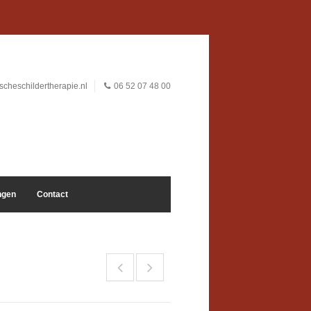
cheschildertherapie.nl
06 52 07 48 00
ngen
Contact