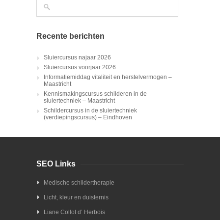
Recente berichten
Sluiercursus najaar 2026
Sluiercursus voorjaar 2026
Informatiemiddag vitaliteit en herstelvermogen –
Maastricht
Kennismakingscursus schilderen in de
sluiertechniek – Maastricht
Schildercursus in de sluiertechniek
(verdiepingscursus) – Eindhoven
SEO Links
Medische schildertherapie
Licht, kleur en duisternis
Liane Collot d’ Herbois