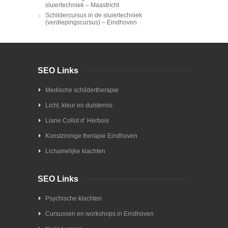
sluiertechniek – Maastricht
Schildercursus in de sluiertechniek
(verdiepingscursus) – Eindhoven
SEO Links
Medische schildertherapie
Licht, kleur en duisternis
Liane Collot d’ Herbois
Kunstzinnige therapie Eindhoven
Lichamelijke klachten
SEO Links
Psychische klachten
Cursussen en workshops in Eindhoven