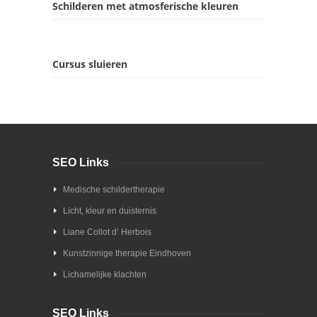
Schilderen met atmosferische kleuren
Cursus sluieren
SEO Links
Medische schildertherapie
Licht, kleur en duisternis
Liane Collot d’ Herbois
Kunstzinnige therapie Eindhoven
Lichamelijke klachten
SEO Links