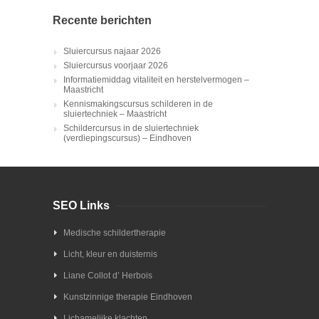
Recente berichten
Sluiercursus najaar 2026
Sluiercursus voorjaar 2026
Informatiemiddag vitaliteit en herstelvermogen –
Maastricht
Kennismakingscursus schilderen in de
sluiertechniek – Maastricht
Schildercursus in de sluiertechniek
(verdiepingscursus) – Eindhoven
SEO Links
Medische schildertherapie
Licht, kleur en duisternis
Liane Collot d’ Herbois
Kunstzinnige therapie Eindhoven
Lichamelijke klachten